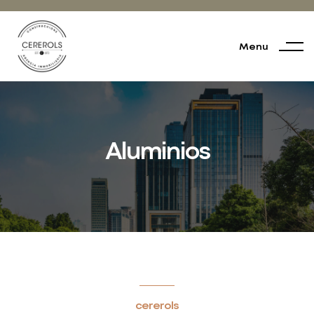
Menu
Aluminios
cererols