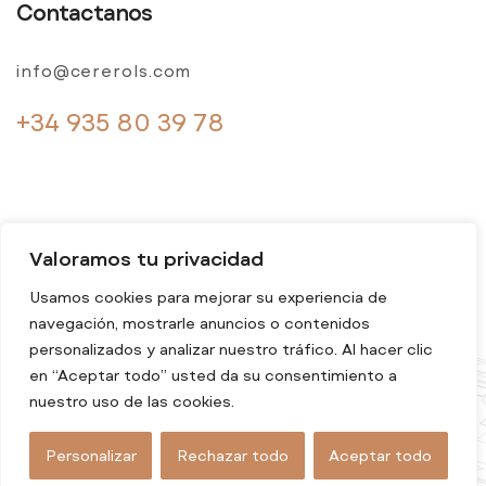
Contactanos
info@cererols.com
+34 935 80 39 78
Valoramos tu privacidad
Usamos cookies para mejorar su experiencia de
navegación, mostrarle anuncios o contenidos
© 2024 Cererols. Todos los derechos reservados
personalizados y analizar nuestro tráfico. Al hacer clic
en “Aceptar todo” usted da su consentimiento a
nuestro uso de las cookies.
Personalizar
Rechazar todo
Aceptar todo