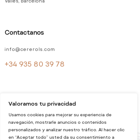
Vallès, Barcelona
Contactanos
info@cererols.com
+34 935 80 39 78
Valoramos tu privacidad
Usamos cookies para mejorar su experiencia de
navegación, mostrarle anuncios o contenidos
© 2024 Cererols. Todos los derechos reservados
personalizados y analizar nuestro tráfico. Al hacer clic
en “Aceptar todo” usted da su consentimiento a