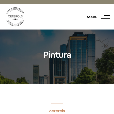
Menu
Pintura
cererols