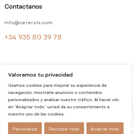
Contactanos
info@cererols.com
+34 935 80 39 78
Valoramos tu privacidad
Usamos cookies para mejorar su experiencia de
navegación, mostrarle anuncios o contenidos
© 2024 Cererols. Todos los derechos reservados
personalizados y analizar nuestro tráfico. Al hacer clic
en “Aceptar todo” usted da su consentimiento a
nuestro uso de las cookies.
Personalizar
Rechazar todo
Aceptar todo