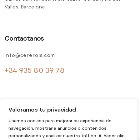
Vallès, Barcelona
Contactanos
info@cererols.com
+34 935 80 39 78
Valoramos tu privacidad
Usamos cookies para mejorar su experiencia de
navegación, mostrarle anuncios o contenidos
© 2024 Cererols. Todos los derechos reservados
personalizados y analizar nuestro tráfico. Al hacer clic