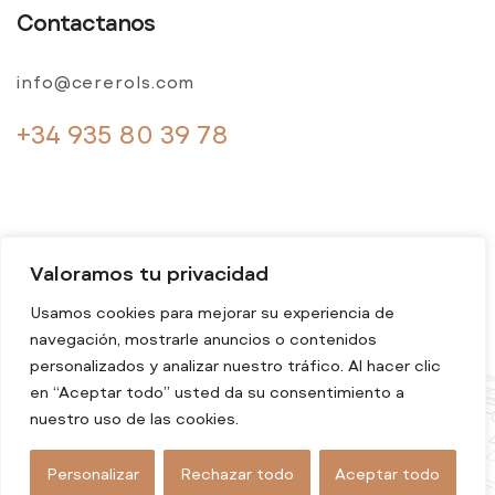
Contactanos
info@cererols.com
+34 935 80 39 78
Valoramos tu privacidad
Usamos cookies para mejorar su experiencia de
navegación, mostrarle anuncios o contenidos
© 2024 Cererols. Todos los derechos reservados
personalizados y analizar nuestro tráfico. Al hacer clic
en “Aceptar todo” usted da su consentimiento a
nuestro uso de las cookies.
Personalizar
Rechazar todo
Aceptar todo