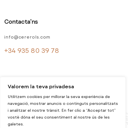
Contacta'ns
info@cererols.com
+34 935 80 39 78
Valorem la teva privadesa
Utilitzem cookies per millorar la seva experiència de
navegació, mostrar anuncis o continguts personalitzats
© 2024 Cererols. Tots els drets reservats
i analitzar el nostre trànsit. En fer clic a “Acceptar tot”
vostè dóna el seu consentiment al nostre ús de les
galetes.