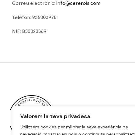
Correu electrònic:
info@cererols.com
Telèfon: 935803978
NIF: B58828369
Valorem la teva privadesa
Utilitzem cookies per millorar la seva experiència de
navegació, mostrar anuncis o continguts personalitzat