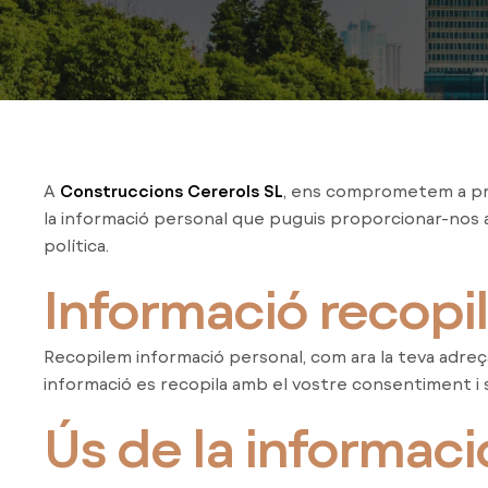
A
Construccions Cererols SL
, ens comprometem a prot
la informació personal que puguis proporcionar-nos a 
política.
Informació recopi
Recopilem informació personal, com ara la teva adreç
informació es recopila amb el vostre consentiment i s'
Ús de la informaci