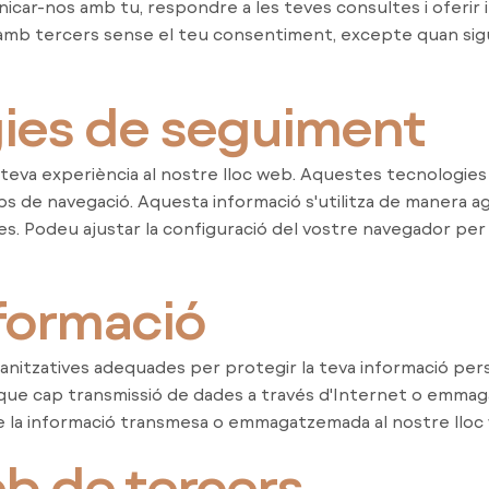
nicar-nos amb tu, respondre a les teves consultes i oferir 
 amb tercers sense el teu consentiment, excepte quan sigu
gies de seguiment
 la teva experiència al nostre lloc web. Aquestes tecnologie
mps de navegació. Aquesta informació s'utilitza de manera a
es. Podeu ajustar la configuració del vostre navegador per 
nformació
itzatives adequades per protegir la teva informació pers
 que cap transmissió de dades a través d'Internet o emmag
de la informació transmesa o emmagatzemada al nostre lloc
eb de tercers