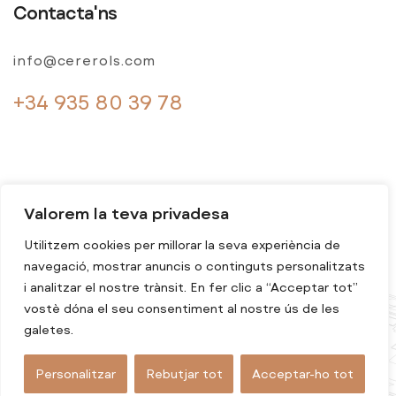
Contacta'ns
info@cererols.com
+34 935 80 39 78
Valorem la teva privadesa
Utilitzem cookies per millorar la seva experiència de
navegació, mostrar anuncis o continguts personalitzats
© 2024 Cererols. Tots els drets reservats
i analitzar el nostre trànsit. En fer clic a “Acceptar tot”
vostè dóna el seu consentiment al nostre ús de les
galetes.
Personalitzar
Rebutjar tot
Acceptar-ho tot